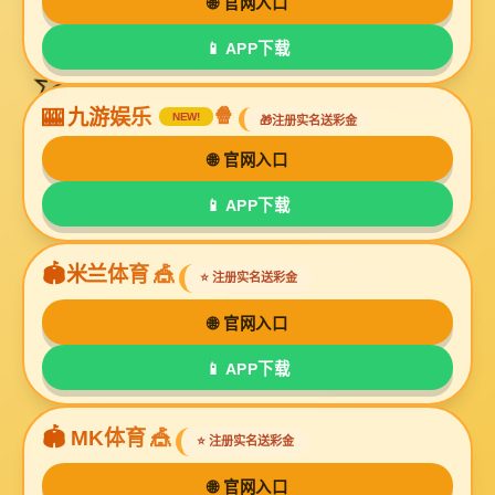
因为
消防水炮
的售价与成本是成正比关系的，而消防水炮的成本又受
到其他方面的影响，所以当客户咨询消防水炮多少钱等问题的时候，豪利
777官网一般没法正确给出报价，因为豪利777官网不会在不了解客户实际
需求的情况下胡乱报价的，如果豪利777官网这样做了，就是对客户的不负
责，就是对豪利777官网品牌，对豪利777官网的信誉不负责。