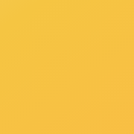
上一篇：
你们的消防水炮是第几代产品?
下一篇：
消防水炮冬天会上冻吗?
关于“
消防水炮的价格是多少?
”的相关资讯
消防水炮在质保期内出现质量问题怎么办?
冷库报警为什么更适合吸气式感烟火灾探测器
消防水炮的维护保养技巧有哪些?
你们如何做到消防验收不通过就退款?
消防水炮冬天会上冻吗?
推荐产品