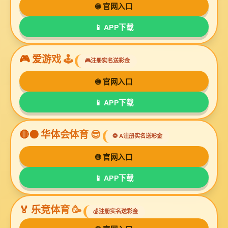
>
豪利777官网
常见问答
消防水炮的价格是多少?
2019-07-22 11:47:47
你好，因为消防水炮的价格与多种因素，如参数、型号、数量等有
关，所以价格上是没有统一标准的，您可以根据您的实际需求来咨询豪利
777官网的客服了解详细。