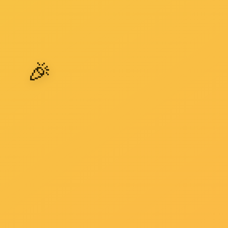
红外火焰探测器
图像型火灾探测器
ZDMS0.6/5s智能消防
ZDMS0.9/20s大空间
水炮
消防水炮
ZDMS0.6/10s自动消
PSKD40电控消防水
防水炮
炮