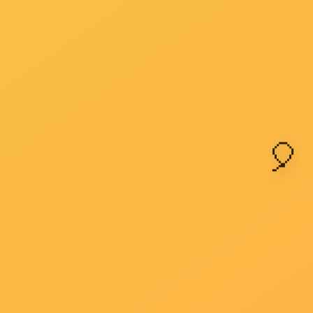
PSKD30/Ex防爆消防
高空智能水炮
水炮
自动定位射流灭火装
置
自动寻的灭火装置
热点推荐
巩义市举办豪利777官网 参加校企合作交流会，豪利777官网 应邀参加