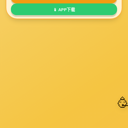
因此，希望大家在咨询之前，能够有个清晰的目标，比如说需要什么
类型的消防水炮，具体的数量是多少，用途是什么等等，这些都跟豪利777
官网表述清楚之后，就有助于豪利777官网给您一个合理的报价信息了，
豪利777官网 公司专注
豪利777官网
牌消防
水炮、防爆消防水炮、自动消防水炮、电控消防
水炮、智能消防水炮及大空间消防水炮的研发制
造，免费提供消防水炮的设计安装方案，产品资
质齐全，上门服务，协助消防验收。所有产品均
获得国家权威机构3C认证证书，身份识别标志
等相关资料，如果您对我公司产品型号、参数、
价格等想进一步有所了解的话，请来电咨询!
销售热线：15638816119