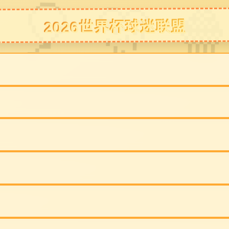
400-8488-119
全国咨询电话：
万达、恒大、京东、中国中铁等500强企