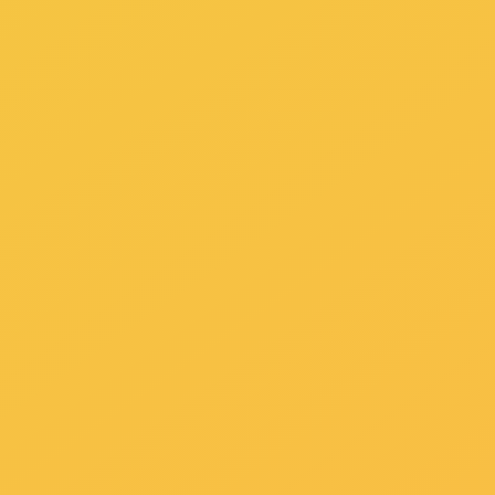
▲豪利777官网 消防水炮安装位置