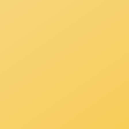
武汉恒大影城
2019-08-19 16:58:57