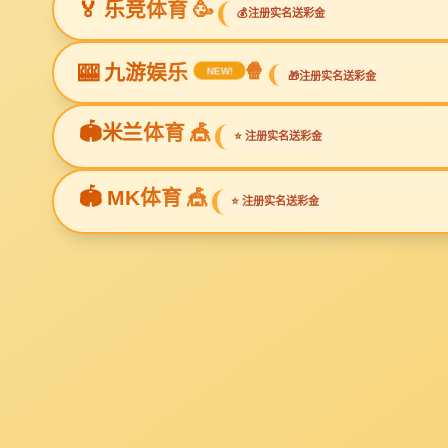
豪利777官网