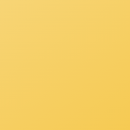
武汉恒大影城
方米，内部配
几乎每天都会
看到豪利777
豪利777官网
厅和一号影厅
过了多次的试
在白天来进行