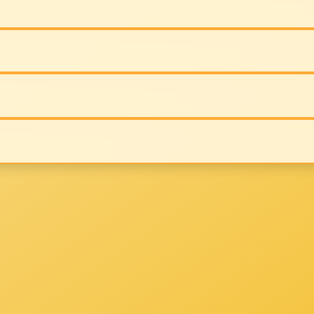
>
新闻资讯