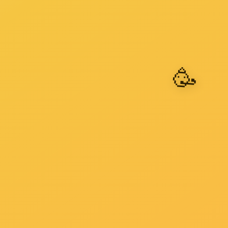
。这是因
例，众多
。这是因
例，众多
压泵的原
池；...
统；消防
喷水灭火
通常人流量