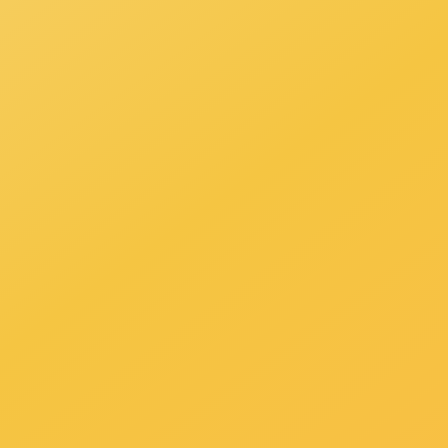
油化工企业中的合理布置​
，甲、乙类可燃气体、可燃液体设备的高大构架和设备群应设置水炮保护
存和处理的物质具有易燃易爆特性，火灾风险极高。以大型石油储罐区为
油化工企业中的合理布置​
，甲、乙类可燃气体、可燃液体设备的高大构架和设备群应设置水炮保护
存和处理的物质具有易燃易爆特性，火灾风险极高。以大型石油储罐区为
|消防炮系统|室外室内消火栓系统
统：1）市政管网双路供水： 2）加压泵供水：室外消火栓系统需要设加
市政供水或其他原因导致供水管少于两根的。3）系统构成：市政进水管；水
|消防水炮系统分类有哪些？
类：手动水灭火系统：室外消火栓系统；室内消火栓系统；消防枪灭火系
另：灭火器（在一般消防设计中，灭火器多数与消火栓箱一起配置）自动
炮应运而生,消防水炮常用在什么场所
水炮适合安装在人口密集区、商业区和高层建筑的屋顶上。 这些区域