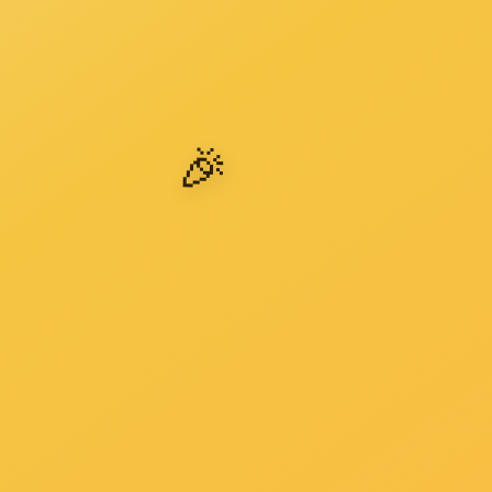
较大，火灾事
全...
固定消防水炮
在石化企业
在该区域存放
么...
实力铸就荣耀
2023年2月
国应急安全(
南豪利777
膺“固定灭火十
高空智能消防
豪利777官网
ZDMS0.6
消防水炮厂家
高空智能水炮
制技术、计算
发...