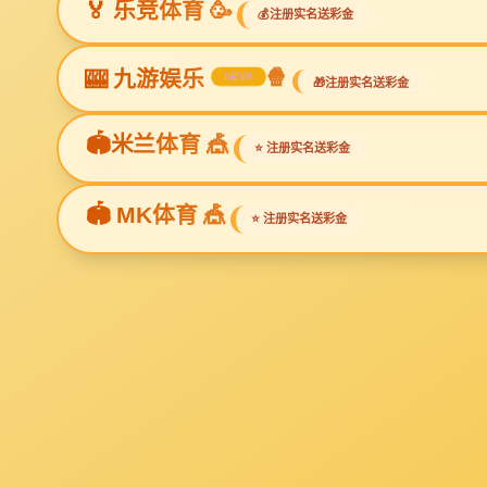
豪利777官网