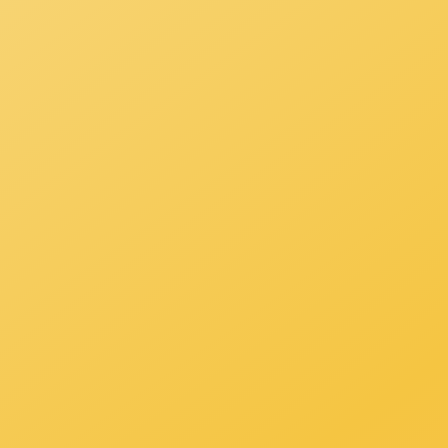
消防水炮在石
规范明确指出
为这些区域储
储...
消防水炮在石
规范明确指出
为这些区域储
储...
消防水炮厂家
室外消火栓系
因：只有一路
自动消防水炮
消防水系统分
炮灭火系统。
系...
新国标消防水
新国标消防