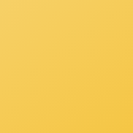
境设备有限公司是福田汽车在长沙建立的一个分公司，而且是以环卫汽车开
个项目投资高达50多亿元，所以公司在消防安全问题上是非常重视的，在初期
也是多家对比对家考察，了解过几家符合他们需求的生产厂家之后，最后从质量
消防水炮用于一期的项目工程。
 消防水炮安装在长沙普罗科环境设备有限公司的是ZDMS0.9/30s型号的大
厂房的面积比较大，所以选择大空间的能够覆盖的范围面更广一些，在豪利777
调试完成后，当场就进行了
大空间智能消防水炮
试水灭火实验，结果效果非常好
一度好评，本次安装的所有大空间消防水炮，保护了长沙普罗科环境设备有限公
米面积。