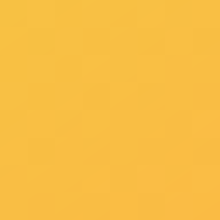
▲豪利777官网 消防水炮按照设计图纸安装