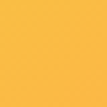
▲豪利777官网 消防水炮布局走线