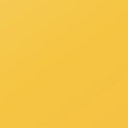
▲长沙普罗科环境设备有限公司工程现场