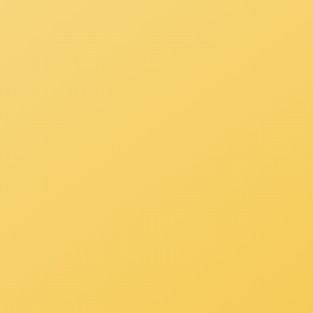
长沙福田汽车厂房
2019-08-02 15:31:08