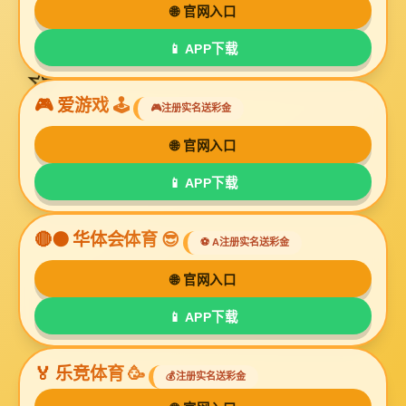
洁净厂房为什么适合安装吸气式感
来源：豪利777官网
发布日期：2021-07-21 18:33:16
在洁净厂房的消防工程中，如何保障极早期发现火灾是非常重
洁净厂房是适合安装
吸气式感烟火灾探测器
的，因为它可以在极
从而将初期火灾扼杀在萌芽中，对于高洁净厂房来说，有着及其